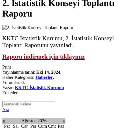
2. İstatistik Konseyi Toplantı
Raporu
KKTC İstatistik Kurumu, 2. İstatistik Konseyi
Toplantı Raporunu yayınladı.
Raporu indirmek için tıklayınız
Print
Yayınlanma tarihi:
Eki 14, 2024
,
Haber Kategorisi:
Haberler
,
Yorumlar:
0
,
Yazar:
KKTC İstatistik Kurumu
Etiketler:
Ara
«
Ağustos 2026
»
Pzt
Sal
Çar
Per
Cum
Cmt
Paz