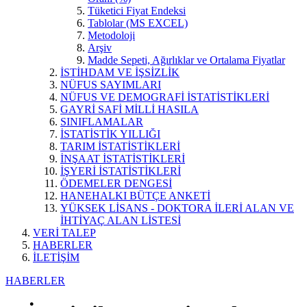
Tüketici Fiyat Endeksi
Tablolar (MS EXCEL)
Metodoloji
Arşiv
Madde Sepeti, Ağırlıklar ve Ortalama Fiyatlar
İSTİHDAM VE İŞSİZLİK
NÜFUS SAYIMLARI
NÜFUS VE DEMOGRAFİ İSTATİSTİKLERİ
GAYRİ SAFİ MİLLİ HASILA
SINIFLAMALAR
İSTATİSTİK YILLIĞI
TARIM İSTATİSTİKLERİ
İNŞAAT İSTATİSTİKLERİ
İŞYERİ İSTATİSTİKLERİ
ÖDEMELER DENGESİ
HANEHALKI BÜTÇE ANKETİ
YÜKSEK LİSANS - DOKTORA İLERİ ALAN VE
İHTİYAÇ ALAN LİSTESİ
VERİ TALEP
HABERLER
İLETİŞİM
HABERLER