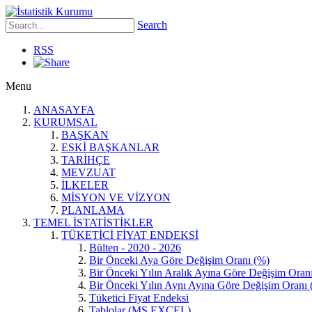
Search
RSS
Menu
ANASAYFA
KURUMSAL
BAŞKAN
ESKİ BAŞKANLAR
TARİHÇE
MEVZUAT
İLKELER
MİSYON VE VİZYON
PLANLAMA
TEMEL İSTATİSTİKLER
TÜKETİCİ FİYAT ENDEKSİ
Bülten - 2020 - 2026
Bir Önceki Aya Göre Değişim Oranı (%)
Bir Önceki Yılın Aralık Ayına Göre Değişim Oran
Bir Önceki Yılın Aynı Ayına Göre Değişim Oranı 
Tüketici Fiyat Endeksi
Tablolar (MS EXCEL)