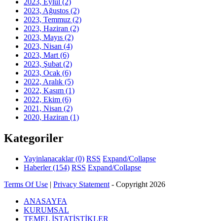
2023, Eylül
(2)
2023, Ağustos
(2)
2023, Temmuz
(2)
2023, Haziran
(2)
2023, Mayıs
(2)
2023, Nisan
(4)
2023, Mart
(6)
2023, Şubat
(2)
2023, Ocak
(6)
2022, Aralık
(5)
2022, Kasım
(1)
2022, Ekim
(6)
2021, Nisan
(2)
2020, Haziran
(1)
Kategoriler
Yayinlanacaklar
(0)
RSS
Expand/Collapse
Haberler
(154)
RSS
Expand/Collapse
Terms Of Use
|
Privacy Statement
-
Copyright 2026
ANASAYFA
KURUMSAL
TEMEL İSTATİSTİKLER