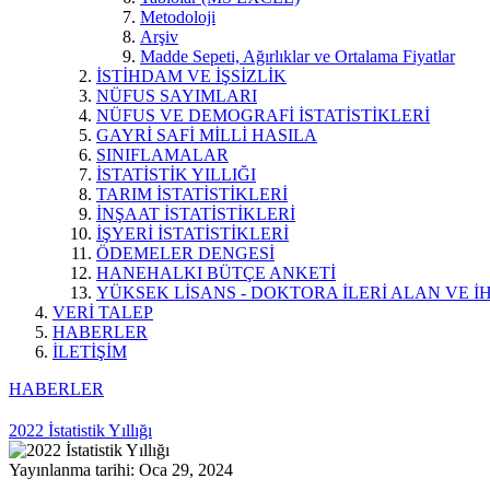
Metodoloji
Arşiv
Madde Sepeti, Ağırlıklar ve Ortalama Fiyatlar
İSTİHDAM VE İŞSİZLİK
NÜFUS SAYIMLARI
NÜFUS VE DEMOGRAFİ İSTATİSTİKLERİ
GAYRİ SAFİ MİLLİ HASILA
SINIFLAMALAR
İSTATİSTİK YILLIĞI
TARIM İSTATİSTİKLERİ
İNŞAAT İSTATİSTİKLERİ
İŞYERİ İSTATİSTİKLERİ
ÖDEMELER DENGESİ
HANEHALKI BÜTÇE ANKETİ
YÜKSEK LİSANS - DOKTORA İLERİ ALAN VE İH
VERİ TALEP
HABERLER
İLETİŞİM
HABERLER
2022 İstatistik Yıllığı
Yayınlanma tarihi: Oca 29, 2024