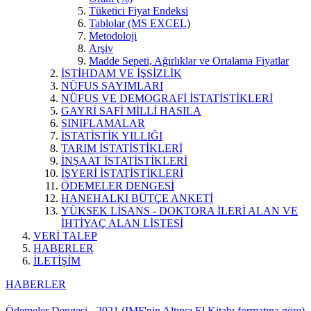
Tüketici Fiyat Endeksi
Tablolar (MS EXCEL)
Metodoloji
Arşiv
Madde Sepeti, Ağırlıklar ve Ortalama Fiyatlar
İSTİHDAM VE İŞSİZLİK
NÜFUS SAYIMLARI
NÜFUS VE DEMOGRAFİ İSTATİSTİKLERİ
GAYRİ SAFİ MİLLİ HASILA
SINIFLAMALAR
İSTATİSTİK YILLIĞI
TARIM İSTATİSTİKLERİ
İNŞAAT İSTATİSTİKLERİ
İŞYERİ İSTATİSTİKLERİ
ÖDEMELER DENGESİ
HANEHALKI BÜTÇE ANKETİ
YÜKSEK LİSANS - DOKTORA İLERİ ALAN VE
İHTİYAÇ ALAN LİSTESİ
VERİ TALEP
HABERLER
İLETİŞİM
HABERLER
Ödemeler Dengesi - 2021 (IMF'nin Altıncı El Kitabı formatına göre)