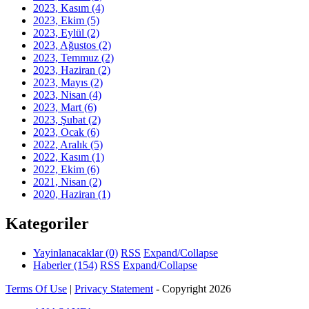
2023, Kasım
(4)
2023, Ekim
(5)
2023, Eylül
(2)
2023, Ağustos
(2)
2023, Temmuz
(2)
2023, Haziran
(2)
2023, Mayıs
(2)
2023, Nisan
(4)
2023, Mart
(6)
2023, Şubat
(2)
2023, Ocak
(6)
2022, Aralık
(5)
2022, Kasım
(1)
2022, Ekim
(6)
2021, Nisan
(2)
2020, Haziran
(1)
Kategoriler
Yayinlanacaklar
(0)
RSS
Expand/Collapse
Haberler
(154)
RSS
Expand/Collapse
Terms Of Use
|
Privacy Statement
-
Copyright 2026