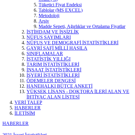
Tüketici Fiyat Endeksi
Tablolar (MS EXCEL)
Metodoloji
Arşiv
Madde Sepeti, Ağırlıklar ve Ortalama Fiyatlar
İSTİHDAM VE İŞSİZLİK
NÜFUS SAYIMLARI
NÜFUS VE DEMOGRAFİ İSTATİSTİKLERİ
GAYRİ SAFİ MİLLİ HASILA
SINIFLAMALAR
İSTATİSTİK YILLIĞI
TARIM İSTATİSTİKLERİ
İNŞAAT İSTATİSTİKLERİ
İŞYERİ İSTATİSTİKLERİ
ÖDEMELER DENGESİ
HANEHALKI BÜTÇE ANKETİ
YÜKSEK LİSANS - DOKTORA İLERİ ALAN VE
İHTİYAÇ ALAN LİSTESİ
VERİ TALEP
HABERLER
İLETİŞİM
HABERLER
2021 İşyeri İstatistikleri