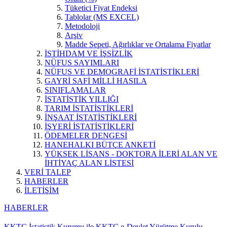
Tüketici Fiyat Endeksi
Tablolar (MS EXCEL)
Metodoloji
Arşiv
Madde Sepeti, Ağırlıklar ve Ortalama Fiyatlar
İSTİHDAM VE İŞSİZLİK
NÜFUS SAYIMLARI
NÜFUS VE DEMOGRAFİ İSTATİSTİKLERİ
GAYRİ SAFİ MİLLİ HASILA
SINIFLAMALAR
İSTATİSTİK YILLIĞI
TARIM İSTATİSTİKLERİ
İNŞAAT İSTATİSTİKLERİ
İŞYERİ İSTATİSTİKLERİ
ÖDEMELER DENGESİ
HANEHALKI BÜTÇE ANKETİ
YÜKSEK LİSANS - DOKTORA İLERİ ALAN VE
İHTİYAÇ ALAN LİSTESİ
VERİ TALEP
HABERLER
İLETİŞİM
HABERLER
KKTC İstatistik Kurumu ile KKTC e-Devlet Yürütme Kurulu