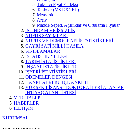
Tüketici Fiyat Endeksi
Tablolar (MS EXCEL)
Metodoloji
Arşiv
Madde Sepeti, Ağırlıklar ve Ortalama Fiyatlar
İSTİHDAM VE İŞSİZLİK
NÜFUS SAYIMLARI
NÜFUS VE DEMOGRAFİ İSTATİSTİKLERİ
GAYRİ SAFİ MİLLİ HASILA
SINIFLAMALAR
İSTATİSTİK YILLIĞI
TARIM İSTATİSTİKLERİ
İNŞAAT İSTATİSTİKLERİ
İŞYERİ İSTATİSTİKLERİ
ÖDEMELER DENGESİ
HANEHALKI BÜTÇE ANKETİ
YÜKSEK LİSANS - DOKTORA İLERİ ALAN VE
İHTİYAÇ ALAN LİSTESİ
VERİ TALEP
HABERLER
İLETİŞİM
KURUMSAL