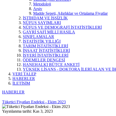
Metodoloji
Arşiv
Madde Sepeti, Ağırlıklar ve Ortalama Fiyatlar
İSTİHDAM VE İŞSİZLİK
NÜFUS SAYIMLARI
NÜFUS VE DEMOGRAFİ İSTATİSTİKLERİ
GAYRİ SAFİ MİLLİ HASILA
SINIFLAMALAR
İSTATİSTİK YILLIĞI
TARIM İSTATİSTİKLERİ
İNŞAAT İSTATİSTİKLERİ
İŞYERİ İSTATİSTİKLERİ
ÖDEMELER DENGESİ
HANEHALKI BÜTÇE ANKETİ
YÜKSEK LİSANS - DOKTORA İLERİ ALAN VE İH
VERİ TALEP
HABERLER
İLETİŞİM
HABERLER
Tüketici Fiyatları Endeksi - Ekim 2023
Yayınlanma tarihi: Kas 3, 2023