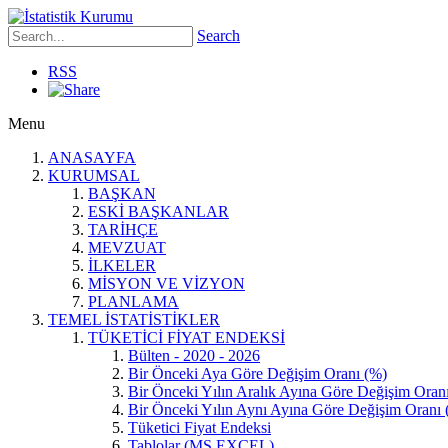
Search
RSS
Menu
ANASAYFA
KURUMSAL
BAŞKAN
ESKİ BAŞKANLAR
TARİHÇE
MEVZUAT
İLKELER
MİSYON VE VİZYON
PLANLAMA
TEMEL İSTATİSTİKLER
TÜKETİCİ FİYAT ENDEKSİ
Bülten - 2020 - 2026
Bir Önceki Aya Göre Değişim Oranı (%)
Bir Önceki Yılın Aralık Ayına Göre Değişim Oran
Bir Önceki Yılın Aynı Ayına Göre Değişim Oranı 
Tüketici Fiyat Endeksi
Tablolar (MS EXCEL)