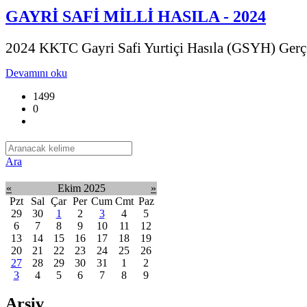
GAYRİ SAFİ MİLLİ HASILA - 2024
2024 KKTC Gayri Safi Yurtiçi Hasıla (GSYH) Gerçe
Devamını oku
1499
0
Ara
«
Ekim 2025
»
Pzt
Sal
Çar
Per
Cum
Cmt
Paz
29
30
1
2
3
4
5
6
7
8
9
10
11
12
13
14
15
16
17
18
19
20
21
22
23
24
25
26
27
28
29
30
31
1
2
3
4
5
6
7
8
9
Arşiv