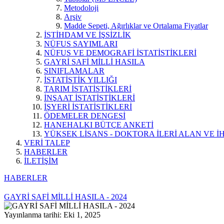
Metodoloji
Arşiv
Madde Sepeti, Ağırlıklar ve Ortalama Fiyatlar
İSTİHDAM VE İŞSİZLİK
NÜFUS SAYIMLARI
NÜFUS VE DEMOGRAFİ İSTATİSTİKLERİ
GAYRİ SAFİ MİLLİ HASILA
SINIFLAMALAR
İSTATİSTİK YILLIĞI
TARIM İSTATİSTİKLERİ
İNŞAAT İSTATİSTİKLERİ
İŞYERİ İSTATİSTİKLERİ
ÖDEMELER DENGESİ
HANEHALKI BÜTÇE ANKETİ
YÜKSEK LİSANS - DOKTORA İLERİ ALAN VE İH
VERİ TALEP
HABERLER
İLETİŞİM
HABERLER
GAYRİ SAFİ MİLLİ HASILA - 2024
Yayınlanma tarihi: Eki 1, 2025