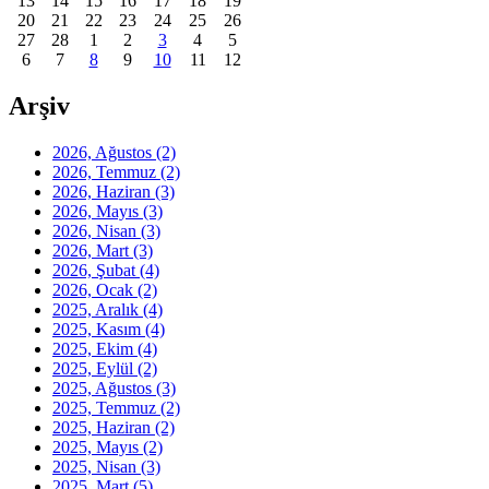
13
14
15
16
17
18
19
20
21
22
23
24
25
26
27
28
1
2
3
4
5
6
7
8
9
10
11
12
Arşiv
2026, Ağustos
(2)
2026, Temmuz
(2)
2026, Haziran
(3)
2026, Mayıs
(3)
2026, Nisan
(3)
2026, Mart
(3)
2026, Şubat
(4)
2026, Ocak
(2)
2025, Aralık
(4)
2025, Kasım
(4)
2025, Ekim
(4)
2025, Eylül
(2)
2025, Ağustos
(3)
2025, Temmuz
(2)
2025, Haziran
(2)
2025, Mayıs
(2)
2025, Nisan
(3)
2025, Mart
(5)