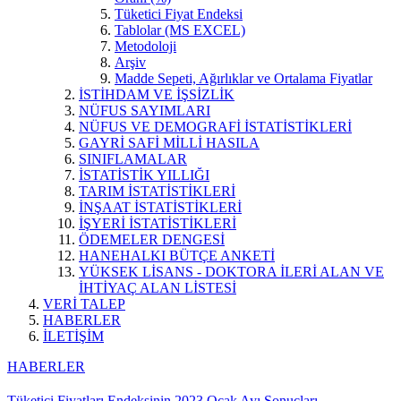
Tüketici Fiyat Endeksi
Tablolar (MS EXCEL)
Metodoloji
Arşiv
Madde Sepeti, Ağırlıklar ve Ortalama Fiyatlar
İSTİHDAM VE İŞSİZLİK
NÜFUS SAYIMLARI
NÜFUS VE DEMOGRAFİ İSTATİSTİKLERİ
GAYRİ SAFİ MİLLİ HASILA
SINIFLAMALAR
İSTATİSTİK YILLIĞI
TARIM İSTATİSTİKLERİ
İNŞAAT İSTATİSTİKLERİ
İŞYERİ İSTATİSTİKLERİ
ÖDEMELER DENGESİ
HANEHALKI BÜTÇE ANKETİ
YÜKSEK LİSANS - DOKTORA İLERİ ALAN VE
İHTİYAÇ ALAN LİSTESİ
VERİ TALEP
HABERLER
İLETİŞİM
HABERLER
Tüketici Fiyatları Endeksinin 2023 Ocak Ayı Sonuçları