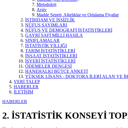
Metodoloji
Arşiv
Madde Sepeti, Ağırlıklar ve Ortalama Fiyatlar
İSTİHDAM VE İŞSİZLİK
NÜFUS SAYIMLARI
NÜFUS VE DEMOGRAFİ İSTATİSTİKLERİ
GAYRİ SAFİ MİLLİ HASILA
SINIFLAMALAR
İSTATİSTİK YILLIĞI
TARIM İSTATİSTİKLERİ
İNŞAAT İSTATİSTİKLERİ
İŞYERİ İSTATİSTİKLERİ
ÖDEMELER DENGESİ
HANEHALKI BÜTÇE ANKETİ
YÜKSEK LİSANS - DOKTORA İLERİ ALAN VE İH
VERİ TALEP
HABERLER
İLETİŞİM
HABERLER
2. İSTATİSTİK KONSEYİ TO