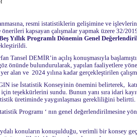
masına, resmi istatistiklerin gelişimine ve işlevlerin
ve önerileri kapsayan çalışmalar yapmak üzere 32/2019
 Beş Yıllık Programlı Dönemin Genel Değerlendir
leştirildi.
İrfan Tansel DEMİR’in açılış konuşmasıyla başlamıştı
göz önünde bulundurularak, yapılan faaliyetlere yöne
er alan ve 2024 yılına kadar gerçekleştirilen çalışm
 ise İstatistik Konseyinin önemini belirterek, kat
için teşekkürlerini sundu. Bunun yanı sıra idari kayıt
stik üretiminde yaygınlaşması gerekliliğini belirtti.
statistik Programı ‘ nın genel değerlendirilmesine y
alı konuların konuşulduğu, verimli bir konsey geçiri