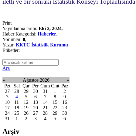
iletti ve bir sonraki İstatistik Konseyi Toplantısında
Print
Yayınlanma tarihi:
Eki 2, 2024
,
Haber Kategorisi:
Haberler
,
Yorumlar:
0
,
Yazar:
KKTC İstatistik Kurumu
Etiketler:
Ara
«
Ağustos 2026
»
Pzt
Sal
Çar
Per
Cum
Cmt
Paz
27
28
29
30
31
1
2
3
4
5
6
7
8
9
10
11
12
13
14
15
16
17
18
19
20
21
22
23
24
25
26
27
28
29
30
31
1
2
3
4
5
6
Arşiv