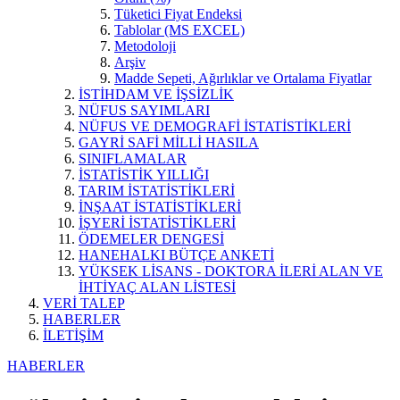
Tüketici Fiyat Endeksi
Tablolar (MS EXCEL)
Metodoloji
Arşiv
Madde Sepeti, Ağırlıklar ve Ortalama Fiyatlar
İSTİHDAM VE İŞSİZLİK
NÜFUS SAYIMLARI
NÜFUS VE DEMOGRAFİ İSTATİSTİKLERİ
GAYRİ SAFİ MİLLİ HASILA
SINIFLAMALAR
İSTATİSTİK YILLIĞI
TARIM İSTATİSTİKLERİ
İNŞAAT İSTATİSTİKLERİ
İŞYERİ İSTATİSTİKLERİ
ÖDEMELER DENGESİ
HANEHALKI BÜTÇE ANKETİ
YÜKSEK LİSANS - DOKTORA İLERİ ALAN VE
İHTİYAÇ ALAN LİSTESİ
VERİ TALEP
HABERLER
İLETİŞİM
HABERLER