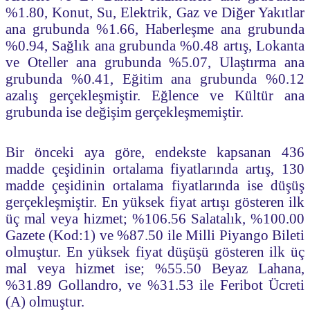
%1.80, Konut, Su, Elektrik, Gaz ve Diğer Yakıtlar
ana grubunda %1.66, Haberleşme ana grubunda
%0.94, Sağlık ana grubunda %0.48 artış, Lokanta
ve Oteller ana grubunda %5.07, Ulaştırma ana
grubunda %0.41, Eğitim ana grubunda %0.12
azalış gerçekleşmiştir. Eğlence ve Kültür ana
grubunda ise değişim gerçekleşmemiştir.
Bir önceki aya göre, endekste kapsanan 436
madde çeşidinin ortalama fiyatlarında artış, 130
madde çeşidinin ortalama fiyatlarında ise düşüş
gerçekleşmiştir. En yüksek fiyat artışı gösteren ilk
üç mal veya hizmet; %106.56 Salatalık, %100.00
Gazete (Kod:1) ve %87.50 ile Milli Piyango Bileti
olmuştur. En yüksek fiyat düşüşü gösteren ilk üç
mal veya hizmet ise; %55.50 Beyaz Lahana,
%31.89 Gollandro, ve %31.53 ile Feribot Ücreti
(A) olmuştur.