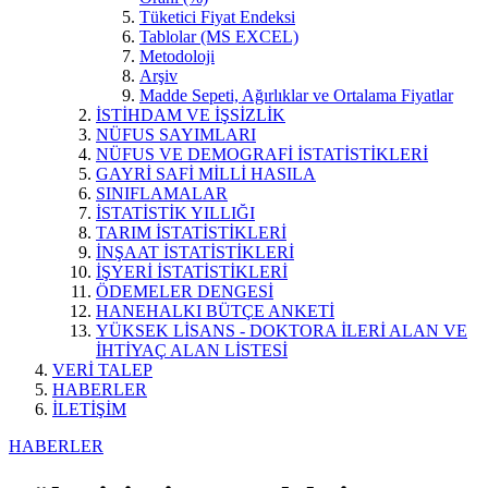
Tüketici Fiyat Endeksi
Tablolar (MS EXCEL)
Metodoloji
Arşiv
Madde Sepeti, Ağırlıklar ve Ortalama Fiyatlar
İSTİHDAM VE İŞSİZLİK
NÜFUS SAYIMLARI
NÜFUS VE DEMOGRAFİ İSTATİSTİKLERİ
GAYRİ SAFİ MİLLİ HASILA
SINIFLAMALAR
İSTATİSTİK YILLIĞI
TARIM İSTATİSTİKLERİ
İNŞAAT İSTATİSTİKLERİ
İŞYERİ İSTATİSTİKLERİ
ÖDEMELER DENGESİ
HANEHALKI BÜTÇE ANKETİ
YÜKSEK LİSANS - DOKTORA İLERİ ALAN VE
İHTİYAÇ ALAN LİSTESİ
VERİ TALEP
HABERLER
İLETİŞİM
HABERLER