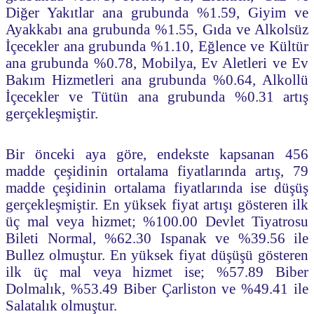
Diğer Yakıtlar ana grubunda %1.59, Giyim ve
Ayakkabı ana grubunda %1.55, Gıda ve Alkolsüz
İçecekler ana grubunda %1.10, Eğlence ve Kültür
ana grubunda %0.78, Mobilya, Ev Aletleri ve Ev
Bakım Hizmetleri ana grubunda %0.64, Alkollü
İçecekler ve Tütün ana grubunda %0.31 artış
gerçekleşmiştir.
Bir önceki aya göre, endekste kapsanan 456
madde çeşidinin ortalama fiyatlarında artış, 79
madde çeşidinin ortalama fiyatlarında ise düşüş
gerçekleşmiştir. En yüksek fiyat artışı gösteren ilk
üç mal veya hizmet; %100.00 Devlet Tiyatrosu
Bileti Normal, %62.30 Ispanak ve %39.56 ile
Bullez olmuştur. En yüksek fiyat düşüşü gösteren
ilk üç mal veya hizmet ise; %57.89 Biber
Dolmalık, %53.49 Biber Çarliston ve %49.41 ile
Salatalık olmuştur.