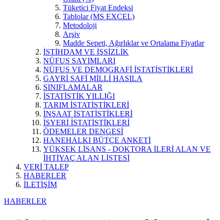
Tüketici Fiyat Endeksi
Tablolar (MS EXCEL)
Metodoloji
Arşiv
Madde Sepeti, Ağırlıklar ve Ortalama Fiyatlar
İSTİHDAM VE İŞSİZLİK
NÜFUS SAYIMLARI
NÜFUS VE DEMOGRAFİ İSTATİSTİKLERİ
GAYRİ SAFİ MİLLİ HASILA
SINIFLAMALAR
İSTATİSTİK YILLIĞI
TARIM İSTATİSTİKLERİ
İNŞAAT İSTATİSTİKLERİ
İŞYERİ İSTATİSTİKLERİ
ÖDEMELER DENGESİ
HANEHALKI BÜTÇE ANKETİ
YÜKSEK LİSANS - DOKTORA İLERİ ALAN VE
İHTİYAÇ ALAN LİSTESİ
VERİ TALEP
HABERLER
İLETİŞİM
HABERLER