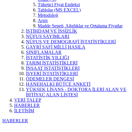
Tüketici Fiyat Endeksi
Tablolar (MS EXCEL)
Metodoloji
Arşiv
Madde Sepeti, Ağırlıklar ve Ortalama Fiyatlar
İSTİHDAM VE İŞSİZLİK
NÜFUS SAYIMLARI
NÜFUS VE DEMOGRAFİ İSTATİSTİKLERİ
GAYRİ SAFİ MİLLİ HASILA
SINIFLAMALAR
İSTATİSTİK YILLIĞI
TARIM İSTATİSTİKLERİ
İNŞAAT İSTATİSTİKLERİ
İŞYERİ İSTATİSTİKLERİ
ÖDEMELER DENGESİ
HANEHALKI BÜTÇE ANKETİ
YÜKSEK LİSANS - DOKTORA İLERİ ALAN VE
İHTİYAÇ ALAN LİSTESİ
VERİ TALEP
HABERLER
İLETİŞİM
HABERLER