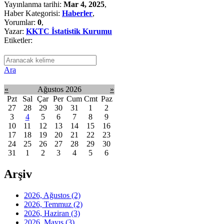
Yayınlanma tarihi:
Mar 4, 2025
,
Haber Kategorisi:
Haberler
,
Yorumlar:
0
,
Yazar:
KKTC İstatistik Kurumu
Etiketler:
Ara
«
Ağustos 2026
»
Pzt
Sal
Çar
Per
Cum
Cmt
Paz
27
28
29
30
31
1
2
3
4
5
6
7
8
9
10
11
12
13
14
15
16
17
18
19
20
21
22
23
24
25
26
27
28
29
30
31
1
2
3
4
5
6
Arşiv
2026, Ağustos
(2)
2026, Temmuz
(2)
2026, Haziran
(3)
2026, Mayıs
(3)