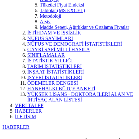
Tüketici Fiyat Endeksi
Tablolar (MS EXCEL)
Metodoloji
Arşiv
Madde Sepeti, Ağırlıklar ve Ortalama Fiyatlar
İSTİHDAM VE İŞSİZLİK
NÜFUS SAYIMLARI
NÜFUS VE DEMOGRAFİ İSTATİSTİKLERİ
GAYRİ SAFİ MİLLİ HASILA
SINIFLAMALAR
İSTATİSTİK YILLIĞI
TARIM İSTATİSTİKLERİ
İNŞAAT İSTATİSTİKLERİ
İŞYERİ İSTATİSTİKLERİ
ÖDEMELER DENGESİ
HANEHALKI BÜTÇE ANKETİ
YÜKSEK LİSANS - DOKTORA İLERİ ALAN VE
İHTİYAÇ ALAN LİSTESİ
VERİ TALEP
HABERLER
İLETİŞİM
HABERLER