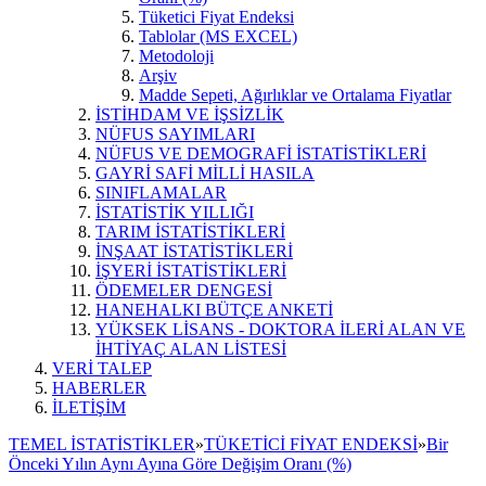
Tüketici Fiyat Endeksi
Tablolar (MS EXCEL)
Metodoloji
Arşiv
Madde Sepeti, Ağırlıklar ve Ortalama Fiyatlar
İSTİHDAM VE İŞSİZLİK
NÜFUS SAYIMLARI
NÜFUS VE DEMOGRAFİ İSTATİSTİKLERİ
GAYRİ SAFİ MİLLİ HASILA
SINIFLAMALAR
İSTATİSTİK YILLIĞI
TARIM İSTATİSTİKLERİ
İNŞAAT İSTATİSTİKLERİ
İŞYERİ İSTATİSTİKLERİ
ÖDEMELER DENGESİ
HANEHALKI BÜTÇE ANKETİ
YÜKSEK LİSANS - DOKTORA İLERİ ALAN VE
İHTİYAÇ ALAN LİSTESİ
VERİ TALEP
HABERLER
İLETİŞİM
TEMEL İSTATİSTİKLER
»
TÜKETİCİ FİYAT ENDEKSİ
»
Bir
Önceki Yılın Aynı Ayına Göre Değişim Oranı (%)