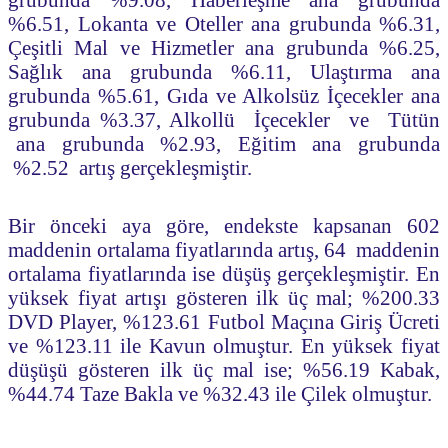
%6.51, Lokanta ve Oteller ana grubunda %6.31,
Çeşitli Mal ve Hizmetler ana grubunda %6.25,
Sağlık ana grubunda %6.11, Ulaştırma ana
grubunda %5.61, Gıda ve Alkolsüz İçecekler ana
grubunda %3.37, Alkollü İçecekler ve Tütün
ana grubunda %2.93, Eğitim ana grubunda
%2.52 artış gerçekleşmiştir.
Bir önceki aya göre, endekste kapsanan 602
maddenin ortalama fiyatlarında artış, 64 maddenin
ortalama fiyatlarında ise düşüş gerçekleşmiştir. En
yüksek fiyat artışı gösteren ilk üç mal; %200.33
DVD Player, %123.61 Futbol Maçına Giriş Ücreti
ve %123.11 ile Kavun olmuştur. En yüksek fiyat
düşüşü gösteren ilk üç mal ise; %56.19 Kabak,
%44.74 Taze Bakla ve %32.43 ile Çilek olmuştur.