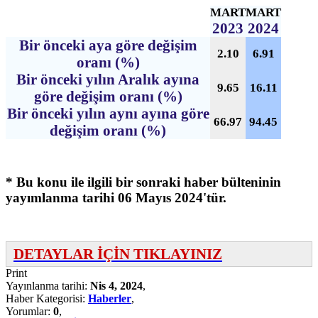
MART
MART
2023
2024
Bir önceki aya göre değişim
2.10
6.91
oranı (%)
Bir önceki yılın Aralık ayına
9.65
16.11
göre değişim oranı (%)
Bir önceki yılın aynı ayına göre
66.97
94.45
değişim oranı (%)
* Bu konu ile ilgili bir sonraki haber bülteninin
yayımlanma tarihi 06 Mayıs 2024'tür.
DETAYLAR İÇİN TIKLAYINIZ
Print
Yayınlanma tarihi:
Nis 4, 2024
,
Haber Kategorisi:
Haberler
,
Yorumlar:
0
,