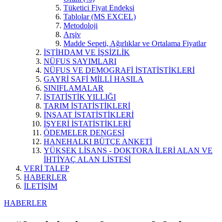
Tüketici Fiyat Endeksi
Tablolar (MS EXCEL)
Metodoloji
Arşiv
Madde Sepeti, Ağırlıklar ve Ortalama Fiyatlar
İSTİHDAM VE İŞSİZLİK
NÜFUS SAYIMLARI
NÜFUS VE DEMOGRAFİ İSTATİSTİKLERİ
GAYRİ SAFİ MİLLİ HASILA
SINIFLAMALAR
İSTATİSTİK YILLIĞI
TARIM İSTATİSTİKLERİ
İNŞAAT İSTATİSTİKLERİ
İŞYERİ İSTATİSTİKLERİ
ÖDEMELER DENGESİ
HANEHALKI BÜTÇE ANKETİ
YÜKSEK LİSANS - DOKTORA İLERİ ALAN VE
İHTİYAÇ ALAN LİSTESİ
VERİ TALEP
HABERLER
İLETİŞİM
HABERLER