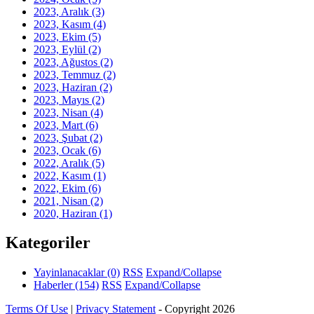
2023, Aralık
(3)
2023, Kasım
(4)
2023, Ekim
(5)
2023, Eylül
(2)
2023, Ağustos
(2)
2023, Temmuz
(2)
2023, Haziran
(2)
2023, Mayıs
(2)
2023, Nisan
(4)
2023, Mart
(6)
2023, Şubat
(2)
2023, Ocak
(6)
2022, Aralık
(5)
2022, Kasım
(1)
2022, Ekim
(6)
2021, Nisan
(2)
2020, Haziran
(1)
Kategoriler
Yayinlanacaklar
(0)
RSS
Expand/Collapse
Haberler
(154)
RSS
Expand/Collapse
Terms Of Use
|
Privacy Statement
-
Copyright 2026