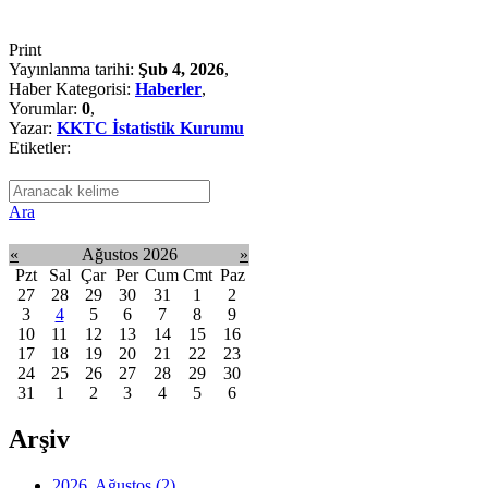
Print
Yayınlanma tarihi:
Şub 4, 2026
,
Haber Kategorisi:
Haberler
,
Yorumlar:
0
,
Yazar:
KKTC İstatistik Kurumu
Etiketler:
Ara
«
Ağustos 2026
»
Pzt
Sal
Çar
Per
Cum
Cmt
Paz
27
28
29
30
31
1
2
3
4
5
6
7
8
9
10
11
12
13
14
15
16
17
18
19
20
21
22
23
24
25
26
27
28
29
30
31
1
2
3
4
5
6
Arşiv
2026, Ağustos
(2)