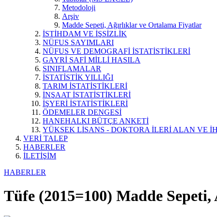
Metodoloji
Arşiv
Madde Sepeti, Ağırlıklar ve Ortalama Fiyatlar
İSTİHDAM VE İŞSİZLİK
NÜFUS SAYIMLARI
NÜFUS VE DEMOGRAFİ İSTATİSTİKLERİ
GAYRİ SAFİ MİLLİ HASILA
SINIFLAMALAR
İSTATİSTİK YILLIĞI
TARIM İSTATİSTİKLERİ
İNŞAAT İSTATİSTİKLERİ
İŞYERİ İSTATİSTİKLERİ
ÖDEMELER DENGESİ
HANEHALKI BÜTÇE ANKETİ
YÜKSEK LİSANS - DOKTORA İLERİ ALAN VE İH
VERİ TALEP
HABERLER
İLETİŞİM
HABERLER
Tüfe (2015=100) Madde Sepeti, 