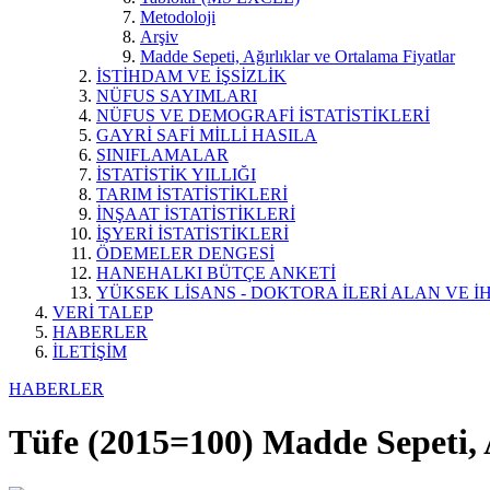
Metodoloji
Arşiv
Madde Sepeti, Ağırlıklar ve Ortalama Fiyatlar
İSTİHDAM VE İŞSİZLİK
NÜFUS SAYIMLARI
NÜFUS VE DEMOGRAFİ İSTATİSTİKLERİ
GAYRİ SAFİ MİLLİ HASILA
SINIFLAMALAR
İSTATİSTİK YILLIĞI
TARIM İSTATİSTİKLERİ
İNŞAAT İSTATİSTİKLERİ
İŞYERİ İSTATİSTİKLERİ
ÖDEMELER DENGESİ
HANEHALKI BÜTÇE ANKETİ
YÜKSEK LİSANS - DOKTORA İLERİ ALAN VE İH
VERİ TALEP
HABERLER
İLETİŞİM
HABERLER
Tüfe (2015=100) Madde Sepeti, 