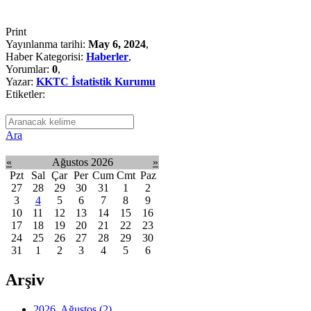
Print
Yayınlanma tarihi:
May 6, 2024
,
Haber Kategorisi:
Haberler
,
Yorumlar:
0
,
Yazar:
KKTC İstatistik Kurumu
Etiketler:
Ara
«
Ağustos 2026
»
Pzt
Sal
Çar
Per
Cum
Cmt
Paz
27
28
29
30
31
1
2
3
4
5
6
7
8
9
10
11
12
13
14
15
16
17
18
19
20
21
22
23
24
25
26
27
28
29
30
31
1
2
3
4
5
6
Arşiv
2026, Ağustos
(2)