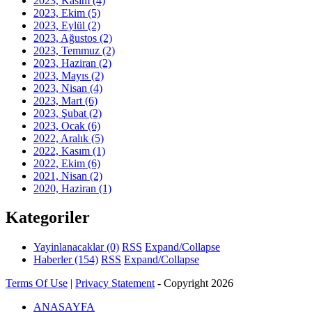
2023, Kasım
(4)
2023, Ekim
(5)
2023, Eylül
(2)
2023, Ağustos
(2)
2023, Temmuz
(2)
2023, Haziran
(2)
2023, Mayıs
(2)
2023, Nisan
(4)
2023, Mart
(6)
2023, Şubat
(2)
2023, Ocak
(6)
2022, Aralık
(5)
2022, Kasım
(1)
2022, Ekim
(6)
2021, Nisan
(2)
2020, Haziran
(1)
Kategoriler
Yayinlanacaklar
(0)
RSS
Expand/Collapse
Haberler
(154)
RSS
Expand/Collapse
Terms Of Use
|
Privacy Statement
-
Copyright 2026
ANASAYFA