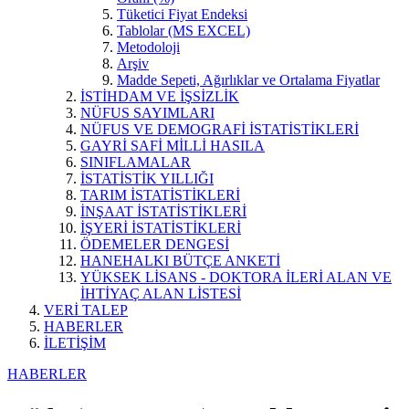
Tüketici Fiyat Endeksi
Tablolar (MS EXCEL)
Metodoloji
Arşiv
Madde Sepeti, Ağırlıklar ve Ortalama Fiyatlar
İSTİHDAM VE İŞSİZLİK
NÜFUS SAYIMLARI
NÜFUS VE DEMOGRAFİ İSTATİSTİKLERİ
GAYRİ SAFİ MİLLİ HASILA
SINIFLAMALAR
İSTATİSTİK YILLIĞI
TARIM İSTATİSTİKLERİ
İNŞAAT İSTATİSTİKLERİ
İŞYERİ İSTATİSTİKLERİ
ÖDEMELER DENGESİ
HANEHALKI BÜTÇE ANKETİ
YÜKSEK LİSANS - DOKTORA İLERİ ALAN VE
İHTİYAÇ ALAN LİSTESİ
VERİ TALEP
HABERLER
İLETİŞİM
HABERLER