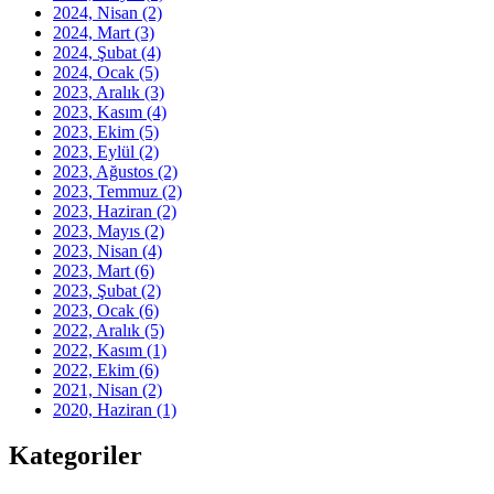
2024, Nisan
(2)
2024, Mart
(3)
2024, Şubat
(4)
2024, Ocak
(5)
2023, Aralık
(3)
2023, Kasım
(4)
2023, Ekim
(5)
2023, Eylül
(2)
2023, Ağustos
(2)
2023, Temmuz
(2)
2023, Haziran
(2)
2023, Mayıs
(2)
2023, Nisan
(4)
2023, Mart
(6)
2023, Şubat
(2)
2023, Ocak
(6)
2022, Aralık
(5)
2022, Kasım
(1)
2022, Ekim
(6)
2021, Nisan
(2)
2020, Haziran
(1)
Kategoriler