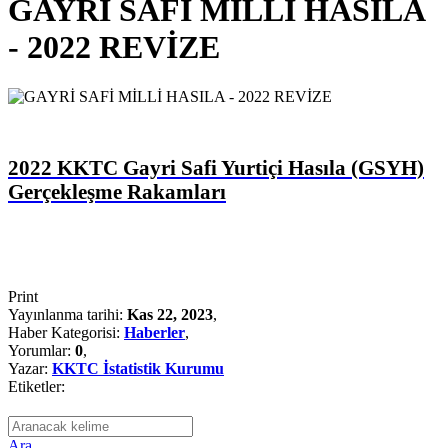
GAYRİ SAFİ MİLLİ HASILA
- 2022 REVİZE
2022 KKTC Gayri Safi Yurtiçi Hasıla (GSYH)
Gerçekleşme Rakamları
Print
Yayınlanma tarihi:
Kas 22, 2023
,
Haber Kategorisi:
Haberler
,
Yorumlar:
0
,
Yazar:
KKTC İstatistik Kurumu
Etiketler:
Ara