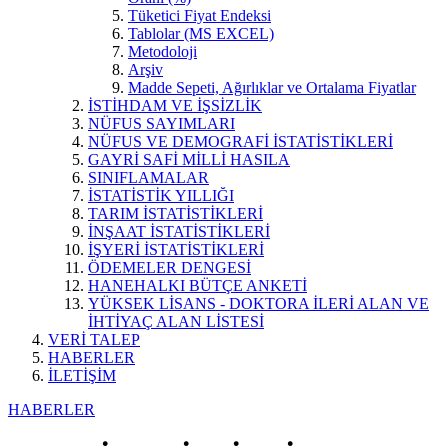
Tüketici Fiyat Endeksi
Tablolar (MS EXCEL)
Metodoloji
Arşiv
Madde Sepeti, Ağırlıklar ve Ortalama Fiyatlar
İSTİHDAM VE İŞSİZLİK
NÜFUS SAYIMLARI
NÜFUS VE DEMOGRAFİ İSTATİSTİKLERİ
GAYRİ SAFİ MİLLİ HASILA
SINIFLAMALAR
İSTATİSTİK YILLIĞI
TARIM İSTATİSTİKLERİ
İNŞAAT İSTATİSTİKLERİ
İŞYERİ İSTATİSTİKLERİ
ÖDEMELER DENGESİ
HANEHALKI BÜTÇE ANKETİ
YÜKSEK LİSANS - DOKTORA İLERİ ALAN VE
İHTİYAÇ ALAN LİSTESİ
VERİ TALEP
HABERLER
İLETİŞİM
HABERLER