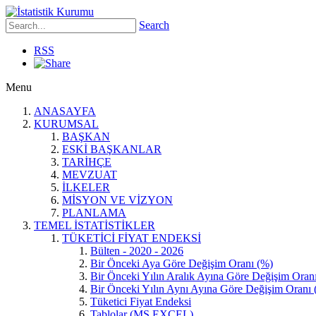
Search
RSS
Menu
ANASAYFA
KURUMSAL
BAŞKAN
ESKİ BAŞKANLAR
TARİHÇE
MEVZUAT
İLKELER
MİSYON VE VİZYON
PLANLAMA
TEMEL İSTATİSTİKLER
TÜKETİCİ FİYAT ENDEKSİ
Bülten - 2020 - 2026
Bir Önceki Aya Göre Değişim Oranı (%)
Bir Önceki Yılın Aralık Ayına Göre Değişim Oran
Bir Önceki Yılın Aynı Ayına Göre Değişim Oranı 
Tüketici Fiyat Endeksi
Tablolar (MS EXCEL)