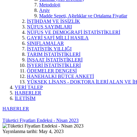
Metodoloji
Arşiv
Madde Sepeti, Ağırlıklar ve Ortalama Fiyatlar
İSTİHDAM VE İŞSİZLİK
NÜFUS SAYIMLARI
NÜFUS VE DEMOGRAFİ İSTATİSTİKLERİ
GAYRİ SAFİ MİLLİ HASILA
SINIFLAMALAR
İSTATİSTİK YILLIĞI
TARIM İSTATİSTİKLERİ
İNŞAAT İSTATİSTİKLERİ
İŞYERİ İSTATİSTİKLERİ
ÖDEMELER DENGESİ
HANEHALKI BÜTÇE ANKETİ
YÜKSEK LİSANS - DOKTORA İLERİ ALAN VE İH
VERİ TALEP
HABERLER
İLETİŞİM
HABERLER
Tüketici Fiyatları Endeksi - Nisan 2023
Yayınlanma tarihi: May 4, 2023