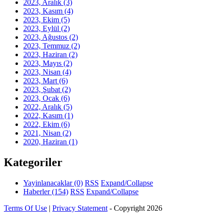
2023, Aralık
(3)
2023, Kasım
(4)
2023, Ekim
(5)
2023, Eylül
(2)
2023, Ağustos
(2)
2023, Temmuz
(2)
2023, Haziran
(2)
2023, Mayıs
(2)
2023, Nisan
(4)
2023, Mart
(6)
2023, Şubat
(2)
2023, Ocak
(6)
2022, Aralık
(5)
2022, Kasım
(1)
2022, Ekim
(6)
2021, Nisan
(2)
2020, Haziran
(1)
Kategoriler
Yayinlanacaklar
(0)
RSS
Expand/Collapse
Haberler
(154)
RSS
Expand/Collapse
Terms Of Use
|
Privacy Statement
-
Copyright 2026