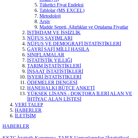
Tüketici Fiyat Endeksi
Tablolar (MS EXCEL)
Metodoloji
Arşiv
Madde Sepeti, Ağırlıklar ve Ortalama Fiyatlar
İSTİHDAM VE İŞSİZLİK
NÜFUS SAYIMLARI
NÜFUS VE DEMOGRAFİ İSTATİSTİKLERİ
GAYRİ SAFİ MİLLİ HASILA
SINIFLAMALAR
İSTATİSTİK YILLIĞI
TARIM İSTATİSTİKLERİ
İNŞAAT İSTATİSTİKLERİ
İŞYERİ İSTATİSTİKLERİ
ÖDEMELER DENGESİ
HANEHALKI BÜTÇE ANKETİ
YÜKSEK LİSANS - DOKTORA İLERİ ALAN VE
İHTİYAÇ ALAN LİSTESİ
VERİ TALEP
HABERLER
İLETİŞİM
HABERLER
KKTC İstatistik Kurumuna, TAIEX Uzmanlarından “İstatistiksel