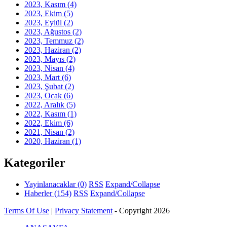
2023, Kasım
(4)
2023, Ekim
(5)
2023, Eylül
(2)
2023, Ağustos
(2)
2023, Temmuz
(2)
2023, Haziran
(2)
2023, Mayıs
(2)
2023, Nisan
(4)
2023, Mart
(6)
2023, Şubat
(2)
2023, Ocak
(6)
2022, Aralık
(5)
2022, Kasım
(1)
2022, Ekim
(6)
2021, Nisan
(2)
2020, Haziran
(1)
Kategoriler
Yayinlanacaklar
(0)
RSS
Expand/Collapse
Haberler
(154)
RSS
Expand/Collapse
Terms Of Use
|
Privacy Statement
-
Copyright 2026