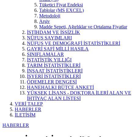
Tüketici Fiyat Endeksi
Tablolar (MS EXCEL)
Metodoloji
Arşiv
Madde Sepeti, Ağırlıklar ve Ortalama Fiyatlar
İSTİHDAM VE İŞSİZLİK
NÜFUS SAYIMLARI
NÜFUS VE DEMOGRAFİ İSTATİSTİKLERİ
GAYRİ SAFİ MİLLİ HASILA
SINIFLAMALAR
İSTATİSTİK YILLIĞI
TARIM İSTATİSTİKLERİ
İNŞAAT İSTATİSTİKLERİ
İŞYERİ İSTATİSTİKLERİ
ÖDEMELER DENGESİ
HANEHALKI BÜTÇE ANKETİ
YÜKSEK LİSANS - DOKTORA İLERİ ALAN VE
İHTİYAÇ ALAN LİSTESİ
VERİ TALEP
HABERLER
İLETİŞİM
HABERLER