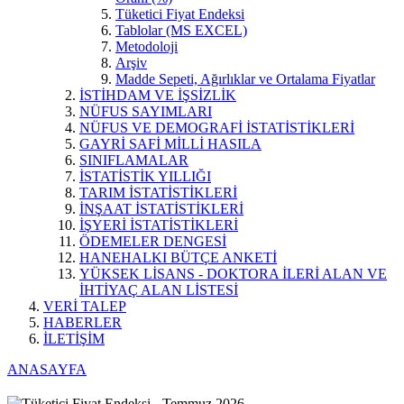
Tüketici Fiyat Endeksi
Tablolar (MS EXCEL)
Metodoloji
Arşiv
Madde Sepeti, Ağırlıklar ve Ortalama Fiyatlar
İSTİHDAM VE İŞSİZLİK
NÜFUS SAYIMLARI
NÜFUS VE DEMOGRAFİ İSTATİSTİKLERİ
GAYRİ SAFİ MİLLİ HASILA
SINIFLAMALAR
İSTATİSTİK YILLIĞI
TARIM İSTATİSTİKLERİ
İNŞAAT İSTATİSTİKLERİ
İŞYERİ İSTATİSTİKLERİ
ÖDEMELER DENGESİ
HANEHALKI BÜTÇE ANKETİ
YÜKSEK LİSANS - DOKTORA İLERİ ALAN VE
İHTİYAÇ ALAN LİSTESİ
VERİ TALEP
HABERLER
İLETİŞİM
ANASAYFA